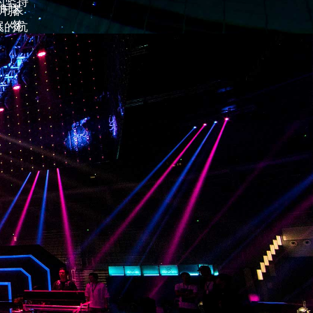
的坚持
、时装
计搭
会、签
展的杭