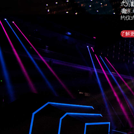
20
式、
为
表演
建、
约仪
了解