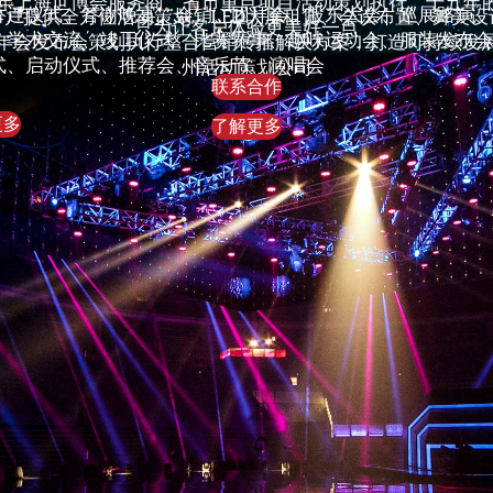
10年上海世博会服务商、省市重点项目活动策划执行、十五年
乔迁仪式、答谢晚宴、会销、团拜会、股东大会、巡展路演
客户提供全方位活动策划、LED大屏租赁、会议布置、舞美设
只为让客户体验更美好一点
、学术交流、竣工仪式、比赛赛事、趣味运动会、服装发布
年会发布会策划执行整合营销传播解决方案，打造可持续发
式、启动仪式、推荐会、音乐节、演唱会
州活动策划公司
联系合作
更多
了解更多