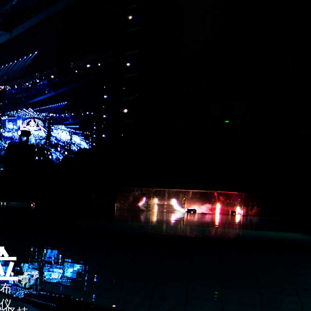
，
位
验
发布
基仪