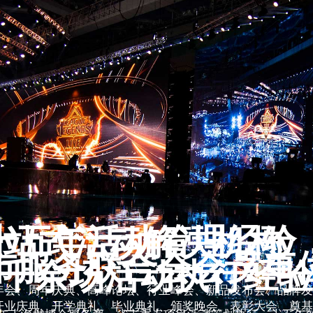
十五年活动管理经验
一站式活动解决机构
市服务联合会会员单
千余场活动执行经
年会、周年庆典、高峰论坛、行业峰会、新品发布会、品牌
开业庆典、开学典礼、毕业典礼、颁奖晚会、表彰大会、奠