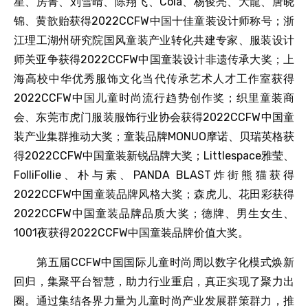
星、房菁、刘雪晴、陈翔飞、Cola、杨俊亮、大龍、唐晓
锦、黄歆贻获得2022CCFW中国十佳童装设计师称号；浙
江理工湖州研究院国风童装产业转化共建专家、服装设计
师关亚争获得2022CCFW中国童装设计非遗传承大奖；上
海高校中华优秀服饰文化当代传承艺术人才工作室获得
2022CCFW中国儿童时尚流行趋势创作奖；织里童装商
会、东莞市虎门服装服饰行业协会获得2022CCFW中国童
装产业集群推动大奖；童装品牌MONUO摩诺、贝瑞英格获
得2022CCFW中国童装新锐品牌大奖；Littlespace雅莹、
FolliFollie、朴与素、PANDA BLAST炸街熊猫获得
2022CCFW中国童装品牌风格大奖；森虎儿、花田彩获得
2022CCFW中国童装品牌品质大奖；德牌、男生女生、
1001夜获得2022CCFW中国童装品牌价值大奖。
第五届CCFW中国国际儿童时尚周以数字化模式焕新
回归，集聚平台智慧，助力行业重启，真正实现了聚力出
圈。通过集结各界力量为儿童时尚产业发展群策群力，推